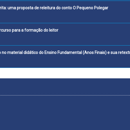
o na prática escrita: uma proposta de releitura d
 leitura diária como percurso para a 
ro dramático no material didático do Ensino Fundamenta