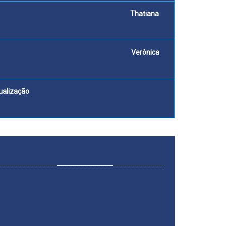
o conto O Pequeno Polegar Thatiana
formação do leitor Verônica
l (Anos Finais) e sua retextualização