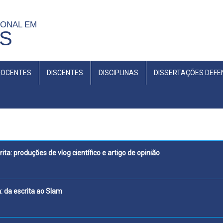
IONAL EM
 S
DOCENTES
DISCENTES
DISCIPLINAS
DISSERTAÇÕES DEFE
itais orais na escrita: produções de vlog cien
 Marginal na sala de aula: da escr