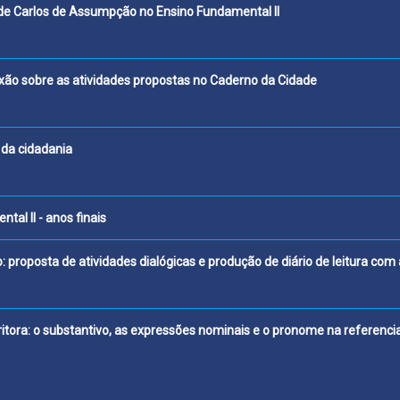
 poema "Protesto" de Carlos de Assumpção no
opinião: uma reflexão sobre as atividades propo
ralidade, escrita, exercício da 
rônicas no ensino fundamental II - 
ano: proposta de atividades dialógicas e produção de diário de leit
itora: o substantivo, as expressões nominais e o pronome na referenc
Ensino Silvana F