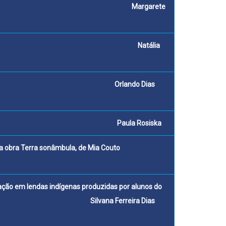
 Ensino Fundamental II Margarete
stas no Caderno da Cidade Natália
cidadania Orlando Dias
anos finais Paula Rosiska
ura com a obra Terra sonâmbula, de Mia Couto
iação em lendas indígenas produzidas por alunos do
erreira Dias