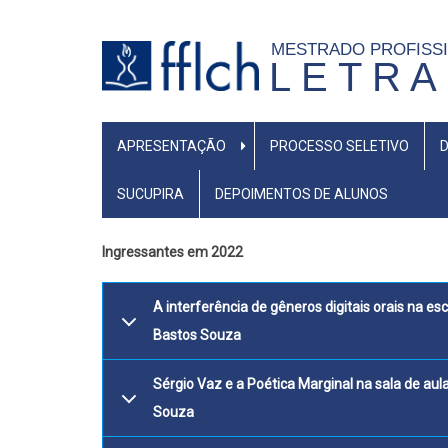
Pular
para
MESTRADO PROFISS
L E T R A
o
conteúdo
principal
NAVEGAÇÃO
APRESENTAÇÃO
PROCESSO SELETIVO
PRINCIPAL
SUCUPIRA
DEPOIMENTOS DE ALUNOS
Ingressantes em 2022
A interferência de gêneros dig
Bastos Souza
Sérgio Vaz e a Poética
Souza